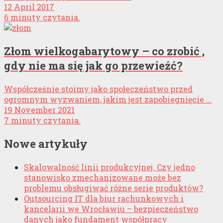
12 April 2017
6 minuty czytania.
Złom wielkogabarytowy – co zrobić ,
gdy nie ma się jak go przewieźć?
Współcześnie stoimy jako społeczeństwo przed
ogromnym wyzwaniem, jakim jest zapobiegnięcie …
19 November 2021
7 minuty czytania.
Nowe artykuły
Skalowalność linii produkcyjnej. Czy jedno
stanowisko zmechanizowane może bez
problemu obsługiwać różne serie produktów?
Outsourcing IT dla biur rachunkowych i
kancelarii we Wrocławiu – bezpieczeństwo
danych jako fundament współpracy