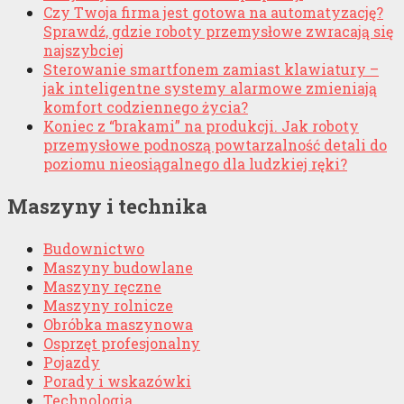
Czy Twoja firma jest gotowa na automatyzację?
Sprawdź, gdzie roboty przemysłowe zwracają się
najszybciej
Sterowanie smartfonem zamiast klawiatury –
jak inteligentne systemy alarmowe zmieniają
komfort codziennego życia?
Koniec z “brakami” na produkcji. Jak roboty
przemysłowe podnoszą powtarzalność detali do
poziomu nieosiągalnego dla ludzkiej ręki?
Maszyny i technika
Budownictwo
Maszyny budowlane
Maszyny ręczne
Maszyny rolnicze
Obróbka maszynowa
Osprzęt profesjonalny
Pojazdy
Porady i wskazówki
Technologia