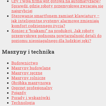
Czy Twoja firma jest gotowa na automatyzację?
Sprawdź, gdzie roboty przemysłowe zwracają się
najszybciej
Sterowanie smartfonem zamiast klawiatury –
jak inteligentne systemy alarmowe zmieniają
komfort codziennego życia?
Koniec z “brakami” na produkcji. Jak roboty
przemysłowe podnoszą powtarzalność detali do
poziomu nieosiągalnego dla ludzkiej ręki?
Maszyny i technika
Budownictwo
Maszyny budowlane
Maszyny ręczne
Maszyny rolnicze
Obróbka maszynowa
Osprzęt profesjonalny
Pojazdy
Porady i wskazówki
Technologia