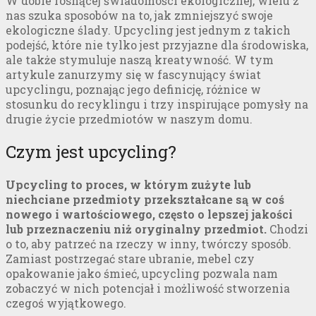
W dobie rosnącej świadomości ekologicznej, wielu z
nas szuka sposobów na to, jak zmniejszyć swoje
ekologiczne ślady.
Upcycling jest jednym z takich
podejść, które nie tylko jest przyjazne dla środowiska,
ale także stymuluje naszą kreatywność.
W tym
artykule zanurzymy się w fascynujący świat
upcyclingu, poznając jego definicję, różnice w
stosunku do recyklingu i trzy inspirujące pomysły na
drugie życie przedmiotów w naszym domu.
Czym jest upcycling?
Upcycling to proces, w którym zużyte lub
niechciane przedmioty przekształcane są w coś
nowego i wartościowego, często o lepszej jakości
lub przeznaczeniu niż oryginalny przedmiot.
Chodzi
o to, aby patrzeć na rzeczy w inny, twórczy sposób.
Zamiast postrzegać stare ubranie, mebel czy
opakowanie jako śmieć, upcycling pozwala nam
zobaczyć w nich potencjał i możliwość stworzenia
czegoś wyjątkowego.