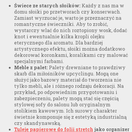
Świece ze starych słoików:
Każdy z nas ma w
domu słoiki po przetworach czy konserwach.
Zamiast wyrzucać je, warto je przeznaczyć na
romantyczne świeczniki. Aby to zrobić,
wystarczy wlać do nich roztopiony wosk, dodać
knot i ewentualnie kilka kropli olejku
eterycznego dla aromatu. Dla bardziej
artystycznego efektu, słoiki można dodatkowo
dekorować koronkami, koralikami czy malować
specjalnymi farbami.
Meble z palet:
Palety drewniane to prawdziwy
skarb dla miłośników upcyclingu. Mogą one
służyć jako bazowy materiał do tworzenia nie
tylko mebli, ale i różnego rodzaju dekoracji. Na
przykład, po odpowiednim przygotowaniu i
zabezpieczeniu, palety mogą stać się częścią
stylowej sofy do salonu lub oryginalnym
stolikiem kawowym. Ich surowy charakter
świetnie komponuje się z estetyką industrialną
czy skandynawską.
Tuleje papierowe do folii stretch
jako organizer