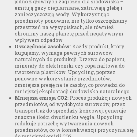
jedno z głównych zagrożeń dla środowiska –
emitują gazy cieplarniane, zatruwają glebę i
zanieczyszczają wody. Wykorzystując
przedmioty ponownie, nie tylko oszczędzamy
przestrzeń na wysypiskach, ale również
chronimy naszą planetę przed negatywnym
wpływem odpadów.
Oszczędność zasobów:
Każdy produkt, który
kupujemy, wymaga pewnych surowców
naturalnych do produkcji. Drzewa do papieru,
minerały do elektroniki czy ropa naftowa do
tworzenia plastików. Upcycling, poprzez
ponowne wykorzystanie przedmiotów,
zmniejsza presję na te zasoby, co prowadzi do
mniejszej eksploatacji środowiska naturalnego.
Mniejsza emisja CO2:
Proces produkcji nowych
przedmiotów, od wydobycia surowców, przez
transport, aż do sprzedaży końcowej, generuje
znaczne ilości dwutlenku węgla. Upcycling
redukuje potrzebę wytwarzania nowych
przedmiotów, co w konsekwencji przyczynia się
do mniejszej emisji CO2.