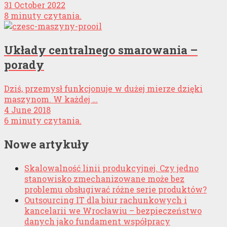
31 October 2022
8 minuty czytania.
Układy centralnego smarowania –
porady
Dziś, przemysł funkcjonuje w dużej mierze dzięki
maszynom. W każdej …
4 June 2018
6 minuty czytania.
Nowe artykuły
Skalowalność linii produkcyjnej. Czy jedno
stanowisko zmechanizowane może bez
problemu obsługiwać różne serie produktów?
Outsourcing IT dla biur rachunkowych i
kancelarii we Wrocławiu – bezpieczeństwo
danych jako fundament współpracy