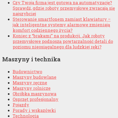
Czy Twoja firma jest gotowa na automatyzację?
Sprawdź, gdzie roboty przemysłowe zwracają się
najszybciej
Sterowanie smartfonem zamiast klawiatury –
jak inteligentne systemy alarmowe zmieniają
komfort codziennego życia?
Koniec z “brakami” na produkcji. Jak roboty
przemysłowe podnoszą powtarzalność detali do
poziomu nieosiągalnego dla ludzkiej ręki?
Maszyny i technika
Budownictwo
Maszyny budowlane
Maszyny ręczne
Maszyny rolnicze
Obróbka maszynowa
Osprzęt profesjonalny
Pojazdy
Porady i wskazówki
Technologia